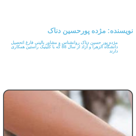
نویسنده:
مژده پورحسین دناک
مژده پور حسین دناک روانشناس و مشاور بالینی فارغ اتحصیل
دانشگاه الزهرا و آزاد از سال 88 که با کلینیک راستین همکاری
دارند