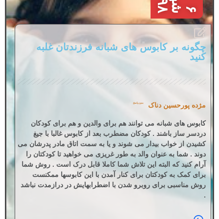
۶
ش
ه
ر
ی
و
۳
۹
چگونه بر کابوس های شبانه فرزندتان غلبه
کنید
مژده پورحسین دناک
بدون پاسخ
کابوس های شبانه می توانند هم برای والدین و هم برای کودکان
دردسر ساز باشند . کودکان مضطرب بعد از کابوس غالبا با جیغ
کشیدن از خواب بیدار می شوند و یا به سمت اتاق مادر پدرشان می
دوند . شما به عنوان والد به طور غریزی می خواهید تا کودکتان را
آرام کنید که البته این تلاش شما کاملا قابل درک است . روش شما
برای کمک به کودکتان برای کنار آمدن با این کابوسها ممکنست
روش مناسبی برای روبرو شدن با اضطرابهایش در درازمدت نباشد
.