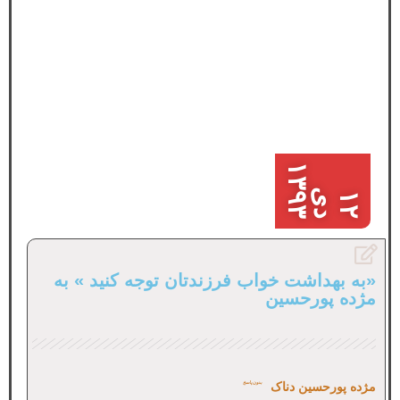
۱
۳
ی
۱
۲
د
۳
۹
«به بهداشت خواب فرزندتان توجه کنید » به
مژده پورحسین
مژده پورحسین دناک
بدون پاسخ