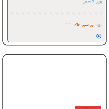
پور حسین
مژده پورحسین دناک
بدون پاسخ