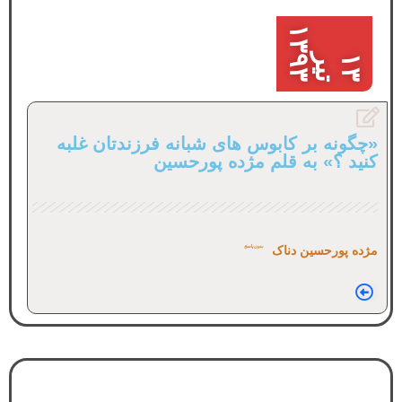
۱
۳
۱
۳
ت
ی
ر
۳
۹
«چگونه بر کابوس های شبانه فرزندتان غلبه
کنید ؟» به قلم مژده پورحسین
مژده پورحسین دناک
بدون پاسخ