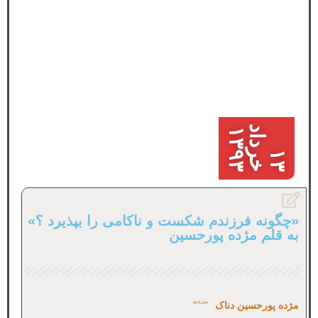
د
۱
۳
۱
۳
خ
ر
د
ا
۳
۹
«چگونه فرزندم شکست و ناکامی را بپذیرد ؟»
به قلم مژده پورحسین
مژده پورحسین دناک
بدون پاسخ