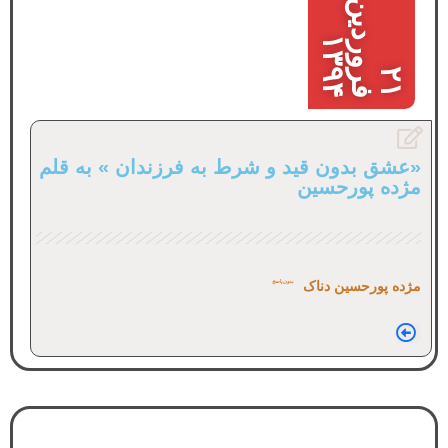
ن
۱
۴
۲
۱
ف
ر
و
ر
د
ی
۳
۹
«عشق بدون قید و شرط به فرزندان » به قلم
مژده پورحسین
مژده پورحسین دناک
بدون پاسخ