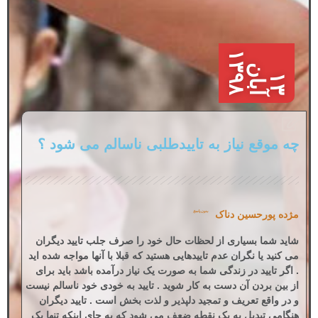
۱
۸
ن
۳
۱
۳
آ
ب
ا
۹
چه موقع نیاز به تاییدطلبی ناسالم می شود ؟
مژده پورحسین دناک
بدون پاسخ
شاید شما بسیاری از لحظات حال خود را صرف جلب تایید دیگران
می کنید یا نگران عدم تاییدهایی هستید که قبلا با آنها مواجه شده اید
. اگر تایید در زندگی شما به صورت یک نیاز درآمده باشد باید برای
از بین بردن آن دست به کار شوید . تایید به خودی خود ناسالم نیست
و در واقع تعریف و تمجید دلپذیر و لذت بخش است . تایید دیگران
هنگامی تبدیل به یک نقطه ضعف می شود که به جای اینکه تنها یک