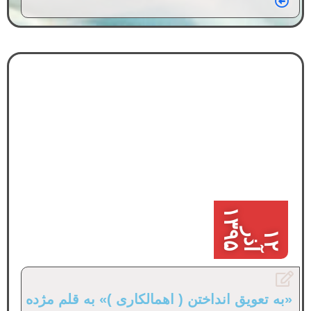
۱
۵
ر
۱
۲
آ
ذ
۳
۹
«به تعویق انداختن ( اهمالکاری )» به قلم مژده