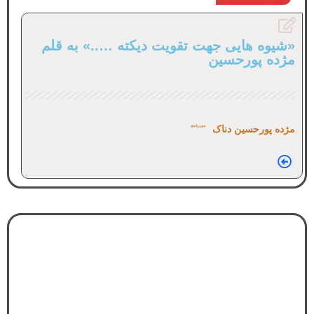
«شیوه هایی جهت تقویت دیکته …..» به قلم
مژده پورحسین
مژده پورحسین دناک
بدون پاسخ