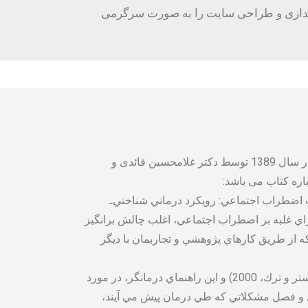
اندازی و طراحی سایت را به صورت سرگرمی
این کتاب در سال 2000 توسط دبورا هاپ و همکاران در دو جلد راهنمای درمانگر و کتاب کار مراجعین تالیف شده است که در سال 1389 توسط دکتر غلامحسین قائدی و
اره کتاب می باشد:
 اضطراب اجتماعي: رويكرد درماني شناختي‌ـ
راي غلبه بر اضطراب اجتماعي، اغلب چالش برانگيز
كه از طريق كارهاي پژوهشي و تجاربمان با ديگر
كتاب اول ما با عنوان ” درمان اضطراب اجتماعي: كتاب كار مراجع با رويكرد درمان شناختي – رفتاري” ( هپ، هايمبرگ، جاستر و ترك، 2000) و اين راهنماي درمانگر، در مورد
 حل و فصل مشكلاتي كه طي درمان پيش مي آيند،