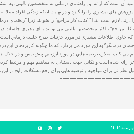
ميد آن است كه ارائه اين راهنماي درماني به متخصصين باليني، به انتش
ش هاي بيشتري را برانگيزد و در نهايت اينكه زندگي افراد مبتلا به ا
رند، لازم است ابتدا ” كتاب كار مراجع” را بخوانند زيرا “راهنماي درم
ر مراجع” ، اكثر متخصصين باليني مي توانند براي رهبري جلسات درماني
همچنين وب سايتی به آدرس www.Oup.com/us/ttw كه حاوي اطلاعات بيشتري در مورد جزئيات طرح ج
اي درمانگر” به اين مورد مي پردازد كه ما چگونه كاربردهاي اين درم
مي كنيم. بعلاوه توصيه هايي در مورد ارزيابي پيش، پس و در خلال ج
تر ارائه شده است و نكاتي جهت دستيابي به مفاهيم مهم و مرتبط كرد
قبيل نظراتي براي مواجهه و توصيه هايي براي رفع مشكلات رايج در اين زم
————————————————————
رشنبه 16- 21