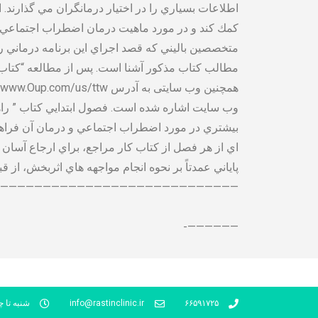
اطلاعات بسياري را در اختيار درمانگران مي گذارند. ا
كمك كند و در مورد ماهيت درمان اضطراب اجتماعي پژوه
متخصصين باليني كه قصد اجراي اين برنامه درماني را د
مطالب كتاب مذكور آشنا است. پس از مطالعه “كتاب كا
وب سايت اشاره شده است. فصول ابتدايي كتاب ” راهنم
بيشتري در مورد اضطراب اجتماعي و درمان آن فراهم 
اي از هر فصل از كتاب كار مراجع، براي ارجاع آسان 
پاياني عمدتاً بر نحوه انجام مواجهه هاي اثربخش، از 
————————————————————————————–
——————-
۶۶۵۹۱۷۲۵
info@rastinclinic.ir
شنبه تا چها