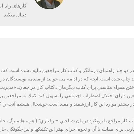
کارهای راه 
دنبال میکند
چاپ شده است. آنچه که در ادامه می خوانید از مقدمه نویسندگان درب
تن همراه مناسبي براي كتاب ديگرمان ـ كتاب كار مراجعان‌ـ «مديريت
جعين داراي اختلال اضطراب اجتماعي را تسهيل كند. كمك به مراجعين ب
م در بيشتر موارد اين كار ارزشمند و مفيد است.خوشحال هستيم آنچه را 
ي براي مقابله با آن و نحوه اجراي بهتر اين تكنيكها و نيز چگونگي