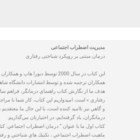
مدیریت اضطراب اجتماعی
درمان مبتنی بر رویکرد شناختی رفتاری
همکاران ترجمه شده و توسط انتشارات دانشگاه شاهد 
هدف ما از نگارش كتاب راهنماي درمانگر، فراهم ساخ
رفتاري » است. اميدواريم اين كتاب، كار شما با مرا
و گاهي نيز نااميد كننده است، با اين حال ما معتقدي
درمانگران،‌ ياد گرفته‌ايم، در اختيارتان مي‌گذاريم.
ماهيت اضطراب اجتماعي ، تكنيك هاي شناختي و رفتارب